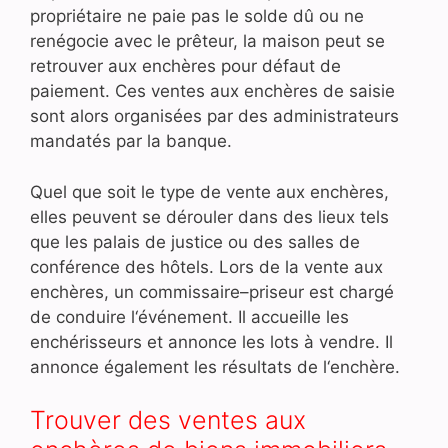
propriétaire ne paie pas le solde dû ou ne
renégocie avec le prêteur, la maison peut se
retrouver aux enchères pour défaut de
paiement. Ces ventes aux enchères de saisie
sont alors organisées par des administrateurs
mandatés par la banque.
Q
uel
que
so
it
le
type
de
vent
e
aux
en
ch
è
res
,
elles
pe
u
vent
se
dé
rou
ler
d
ans
des
lie
ux
t
els
que
les
p
ala
is
de
justice
o
u
des
s
all
es
de
conf
é
rence
des
h
ô
t
els
.
L
ors
de
la
vent
e
aux
en
ch
è
res
,
un
comm
iss
aire
–
prise
ur
est
charg
é
de
condu
ire
l
‘
é
v
én
ement
.
Il
acc
ue
ille
les
en
ch
é
ris
se
urs
et
ann
once
les
lots
à
vend
re
.
Il
ann
once
é
gal
ement
les
r
és
ult
ats
de
l
‘
ench
ère
.
Trouver des ventes aux