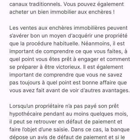
canaux traditionnels. Vous pouvez également
acheter un bien immobilier aux enchères !
Les
vent
es
aux
en
ch
è
res
imm
ob
ili
è
res
pe
u
vent
s
‘
av
é
rer
bon
un
m
oy
en
d
‘
acqu
é
rir
une
propri
ét
é
que
la
proc
é
d
ure
habit
uel
le
.
N
é
an
mo
ins
,
il
est
important
de
comp
rend
re
ce
que
v
ous
fa
ites
,
à
qu
el
point
v
ous
ê
tes
pr
ê
t
à
eng
ager
et
comment
se
pr
é
p
arer
à
ê
tre
vict
orie
ux
.
Il
est
é
gal
ement
important
de
comp
rend
re
que
v
ous
ne
save
z
pas
tou
j
ours
à
qu
el
point
est
bon
ne
aff
aire
que
v
ous
a
vez
f
ait
av
ant
de
vo
ir
d
‘
aut
res
av
ant
ages
.
Lorsqu’un propriétaire n’a pas payé son prêt
hypothécaire pendant au moins quelques mois,
il peut se retrouver en défaut de paiement et
faire l’objet d’une saisie. Dans ce cas, la banque
dépose un avis de défaut de paiement et si le