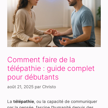
Comment faire de la
télépathie : guide complet
pour débutants
août 21, 2025
par
Christo
La
télépathie
, ou la capacité de communiquer
par la pensée, fascine l’humanité depuis des