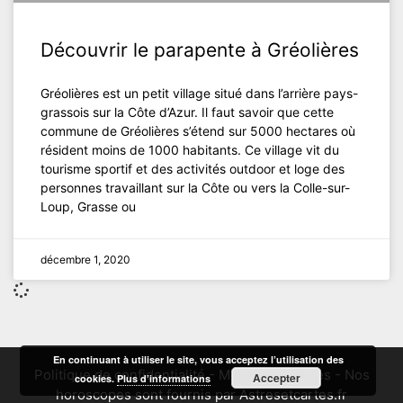
Découvrir le parapente à Gréolières
Gréolières est un petit village situé dans l’arrière pays-
grassois sur la Côte d’Azur. Il faut savoir que cette
commune de Gréolières s’étend sur 5000 hectares où
résident moins de 1000 habitants. Ce village vit du
tourisme sportif et des activités outdoor et loge des
personnes travaillant sur la Côte ou vers la Colle-sur-
Loup, Grasse ou
décembre 1, 2020
En continuant à utiliser le site, vous acceptez l’utilisation des
Politique de confidentialité
-
Mentions Légales
-
Nos
Accepter
cookies.
Plus d’informations
horoscopes sont fournis par Astresetcartes.fr