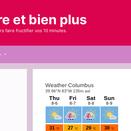
e et bien plus
 faire fructifier vos 10 minutes.
é