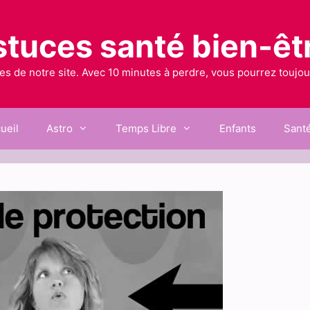
stuces santé bien-êtr
 de notre site. Avec 10 minutes à perdre, vous pourrez toujours
ueil
Astro
Temps Libre
Enfants
Sant